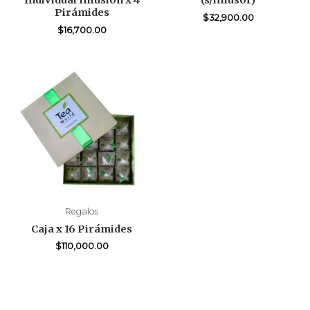
Individual Infusión x 4
(s/infusor)
Pirámides
$
32,900.00
$
16,700.00
Regalos
Caja x 16 Pirámides
$
110,000.00