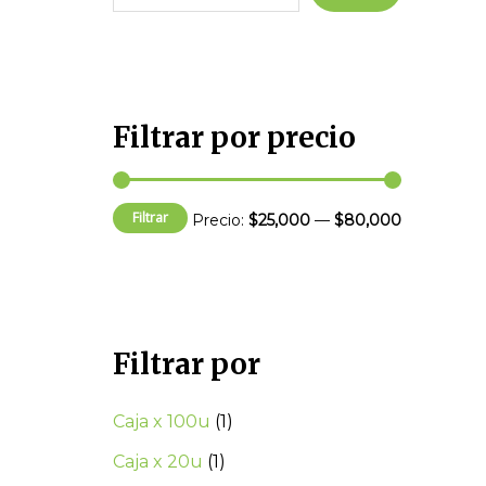
c
c
i
i
o
o
m
m
Filtrar por precio
í
á
n
x
Filtrar
Precio:
$25,000
—
$80,000
i
i
m
m
o
o
Filtrar por
Caja x 100u
(1)
Caja x 20u
(1)