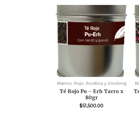
Blanco, Rojo, Rooibos y Ooolong
B
Té Rojo Pu – Erh Tarro x
T
80gr
$
51,500.00