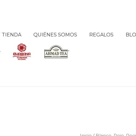
TIENDA
QUIÉNES SOMOS
REGALOS
BL
Té
Inicio
/
Blanco, Rojo, Ro