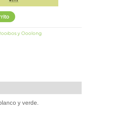
rrito
 Rooibos y Ooolong
blanco y verde.