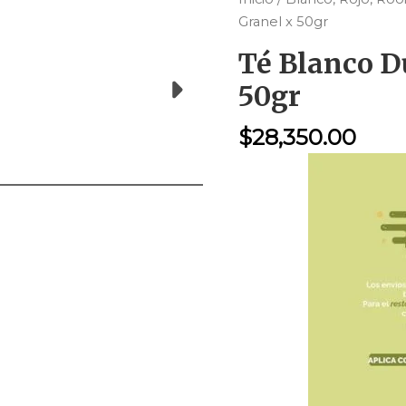
Blanco
Granel x 50gr
Durazno
Té Blanco D
Granel
50gr
x
50gr
$
28,350.00
cantidad