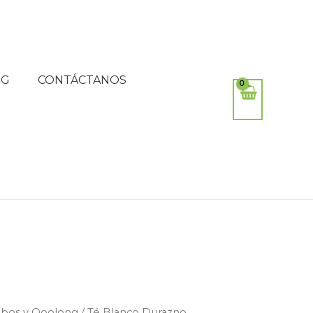
OG
CONTÁCTANOS
oibos y Ooolong
/ Té Blanco Durazno