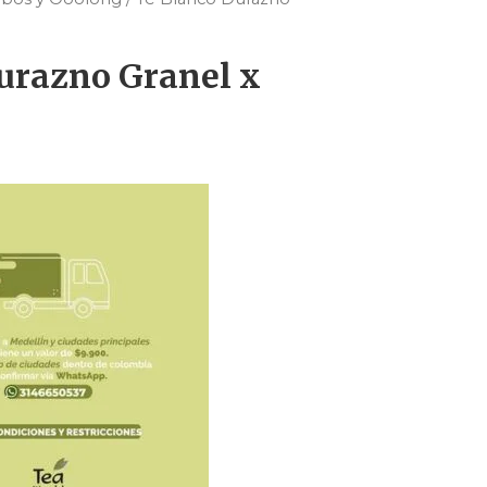
urazno Granel x