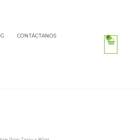
OG
CONTÁCTANOS
bre Rojo Tarro x 80gr