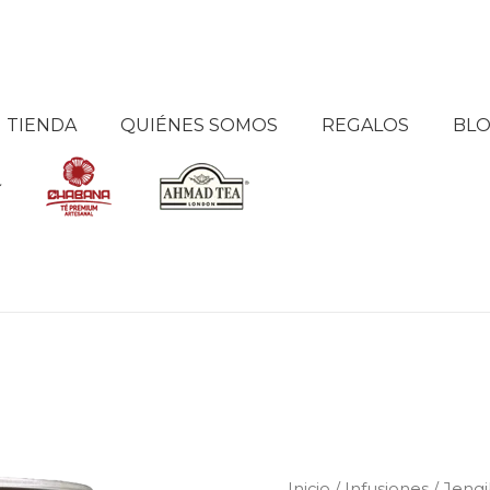
TIENDA
QUIÉNES SOMOS
REGALOS
BL
Jengibre
Inicio
/
Infusiones
/ Jengi