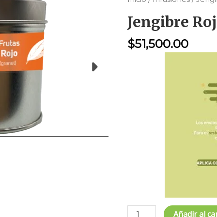
Rojo
Jengibre Roj
Tarro
x
$
51,500.00
80gr
cantidad
Añadir al ca